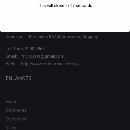
This will close in
17
seconds
CONTÁCTENOS
Dirección: Mercedes 857, Montevideo, Uruguay.
Teléfono. 2900 4964
Email: fnicolasta@gmail.com
Web: http://www.todoarmas.com.uy
ENLANCES
Home
Revólveres
Escopetas
Rifles