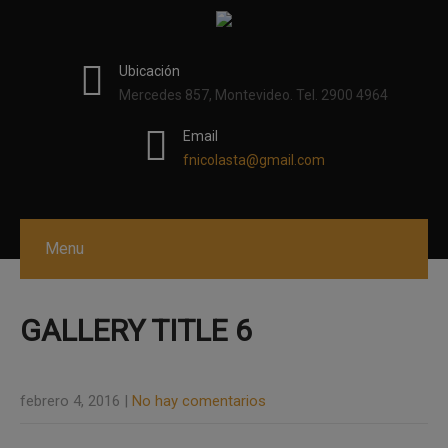
modal-check
Ubicación
Mercedes 857, Montevideo. Tel. 2900 4964
Email
fnicolasta@gmail.com
Menu
GALLERY TITLE 6
febrero 4, 2016
|
No hay comentarios