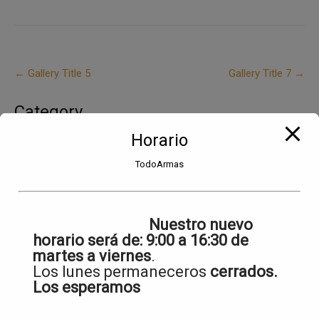
Post
←
Gallery Title 5
Gallery Title 7
→
navigation
Category
Horario
Uncategorized
TodoArmas
Archives
Nuestro nuevo
horario será de:
9:00 a 16:30 de
mayo 2016
martes a viernes
.
Los lunes permaneceros
cerrados.
Los esperamos