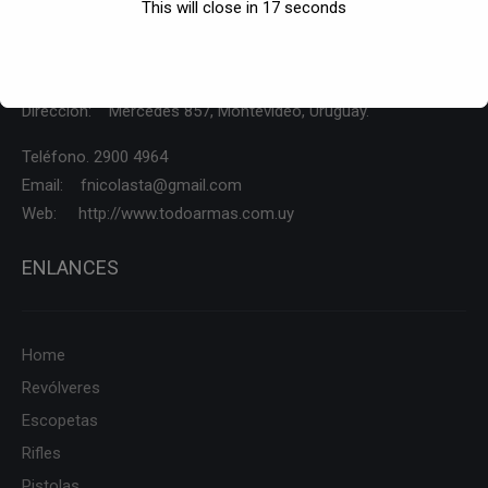
This will close in
17
seconds
CONTÁCTENOS
Dirección: Mercedes 857, Montevideo, Uruguay.
Teléfono. 2900 4964
Email: fnicolasta@gmail.com
Web: http://www.todoarmas.com.uy
ENLANCES
Home
Revólveres
Escopetas
Rifles
Pistolas