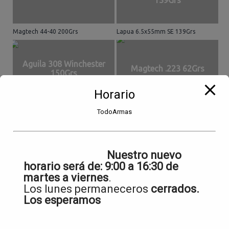
Magtech 44-40 200Grs
Lapua 6.5x55mm SE 139Grs
Aguila 308 Winchester
Magtech .223 62Grs
150Grs
Horario
Aguila 308 Winchester 150Grs
Magtech .223 62Grs
TodoArmas
Winchester 44-40
Nuestro nuevo
horario será de:
9:00 a 16:30 de
martes a viernes
.
Winchester 44-40
Los lunes permaneceros
cerrados.
Los esperamos