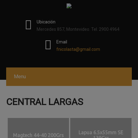
modal-check
Ubicación
Mercedes 857, Montevideo. Tel. 2900 4964
Email
fnicolasta@gmail.com
Menu
CENTRAL LARGAS
Lapua 6.5x55mm SE
Magtech 44-40 200Grs
139Grs