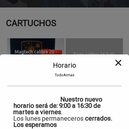
CARTUCHOS
Magtech calibre 20 -
Saga calibre 16 bala
munición 3 y bala
Horario
TodoArmas
Magtech calibre 20 - munición 3 y
Saga calibre 16 bala
bala
Nuestro nuevo
Magtech calibre 12 posta y
RD Master calibre 12
horario será de:
9:00 a 16:30 de
bala
munición 9
martes a viernes
.
Los lunes permaneceros
cerrados.
Los esperamos
Magtech calibre 12 posta y bala
RD Master calibre 12 munición 9