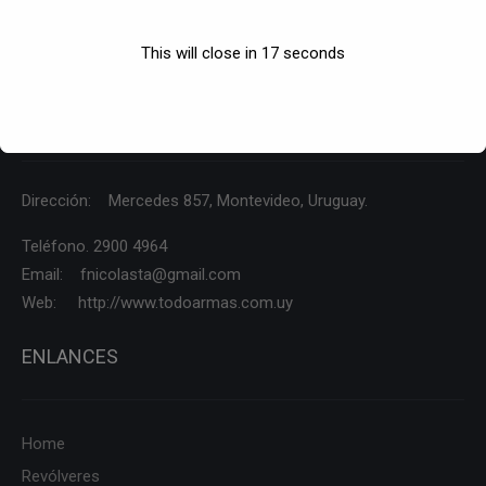
This will close in
17
seconds
CONTÁCTENOS
Dirección: Mercedes 857, Montevideo, Uruguay.
Teléfono. 2900 4964
Email: fnicolasta@gmail.com
Web: http://www.todoarmas.com.uy
ENLANCES
Home
Revólveres