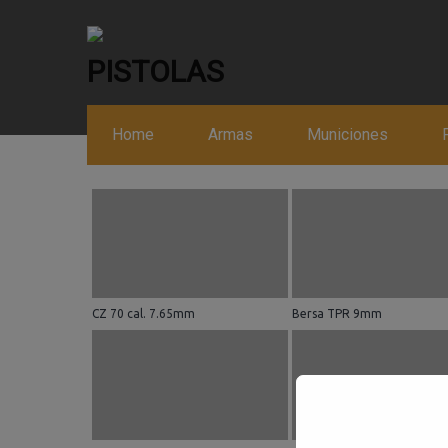
PISTOLAS
Home
Armas
Municiones
enero 31, 2024
|
No hay comentarios
CZ 70 cal. 7.65mm
Bersa TPR 9mm