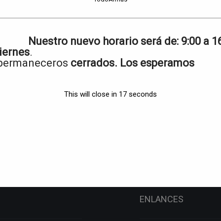
rg.
Llama MX II 45 L/F calibre 45 ACP
Star española calibre 7.65mm
Nuestro nuevo horario será de:
9:00 a 1
iernes
.
 permaneceros
cerrados. Los esperamos
libre 6.35
Taurus PT-1911
This will close in
17
seconds
Rifles
→
ENLANCES