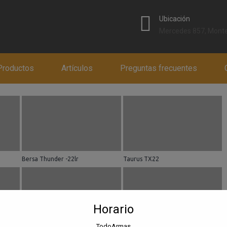
modal-check
Ubicación
Mercedes 857, Monte
Productos
Artículos
Preguntas frecuentes
Bersa Thunder -22lr
Taurus TX22
Horario
TodoArmas