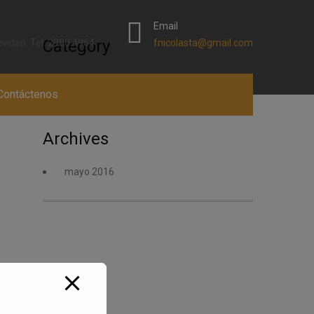
Email
Category
video. Tel. 2900 4964
fnicolasta@gmail.com
Uncategorized
Contáctenos
Archives
mayo 2016