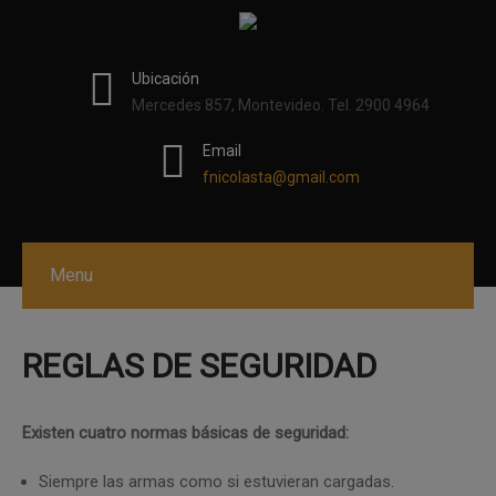
modal-check
Ubicación
Mercedes 857, Montevideo. Tel. 2900 4964
Email
fnicolasta@gmail.com
Menu
REGLAS DE SEGURIDAD
Existen cuatro normas básicas de seguridad:
Siempre las armas como si estuvieran cargadas.