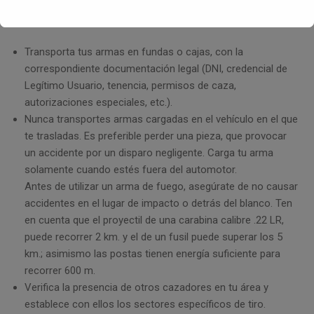
En el campo de caza:
Transporta tus armas en fundas o cajas, con la
correspondiente documentación legal (DNI, credencial de
Legítimo Usuario, tenencia, permisos de caza,
autorizaciones especiales, etc.).
Nunca transportes armas cargadas en el vehículo en el que
te trasladas. Es preferible perder una pieza, que provocar
un accidente por un disparo negligente. Carga tu arma
solamente cuando estés fuera del automotor.
Antes de utilizar un arma de fuego, asegúrate de no causar
accidentes en el lugar de impacto o detrás del blanco. Ten
en cuenta que el proyectil de una carabina calibre .22 LR,
puede recorrer 2 km. y el de un fusil puede superar los 5
km.; asimismo las postas tienen energía suficiente para
recorrer 600 m.
Verifica la presencia de otros cazadores en tu área y
establece con ellos los sectores específicos de tiro.