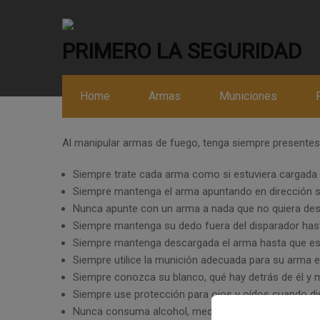
PRIMERO LA SEGURIDAD
La seguridad de las armas de fuego es un conjunto de 
Home
Armas
Municiones
accidentes. De esta manera se eliminan o reducen los 
Al manipular armas de fuego, tenga siempre presente
Siempre trate cada arma como si estuviera cargada 
Siempre mantenga el arma apuntando en dirección se
Nunca apunte con un arma a nada que no quiera dest
Siempre mantenga su dedo fuera del disparador hasta
Siempre mantenga descargada el arma hasta que esté 
Siempre utilice la munición adecuada para su arma en
Siempre conozca su blanco, qué hay detrás de él y m
Siempre use protección para ojos y oídos cuando di
Nunca consuma alcohol, medicamentos o drogas ant