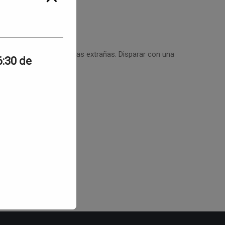
mpio y libre de partículas extrañas. Disparar con una
6:30 de
 cañón
or.