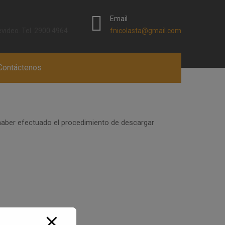
Email
video. Tel. 2900 4964
fnicolasta@gmail.com
e fuego de forma de minimizar la posibilidad de
Contáctenos
s.
haber efectuado el procedimiento de descargar
.