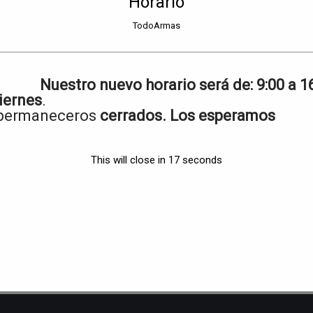
Horario
da inteligentemente es segura
as reglas de seguridad
TodoArmas
usuario
aber cómo funciona
ar inspeccione el cañón para estar seguro que está perfectamente li
Nuestro nuevo horario será de:
9:00 a 1
, proyectil trabado, etc. puede causar ruptura o ensanchamiento del
iernes
.
 permaneceros
cerrados. Los esperamos
o son extras y no son substitutos de un manejo seguro
nes
This will close in
17
seconds
n problema de seguridad, debe reportarlo inmediatamente al instruct
lema de seguridad
alista es importante, pero la seguridad está primero.