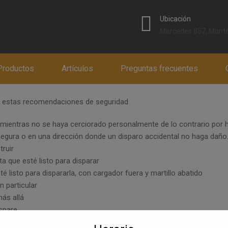
modal-check
Ubicación
Mercedes 857, Monte
reglas y recomendaciones que permiten manipular y utilizar armas d
Productos
Artículos
Preguntas frecuentes
riesgos de daños, heridas o muertes accidentales al manipular arma
s estas recomendaciones de seguridad
mientras no se haya cerciorado personalmente de lo contrario por 
gura o en una dirección donde un disparo accidental no haga daño
ruir
 que esté listo para disparar
listo para dispararla, con cargador fuera y martillo abatido
 particular
ás allá
spare
es o durante el manejo de un arma