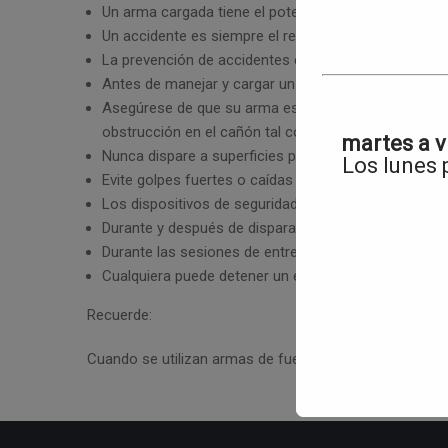
Un arma cargada tiene el potencial de matar. Maneja
Un accidente es siempre el resultado de no cumplir l
La prevención de accidentes es responsabilidad del 
Antes de manejar y cargar un arma, asegúrese de s
Asegúrese de que su arma esté limpia; antes de carg
obstrucción en el cañón tal como sucio, lodo, grasa
martes a v
Nunca dispare a superficies planas o al agua
Los lunes
Evite golpes fuertes o caídas de su arma
Los dispositivos de seguridad en las armas de fueg
Durante y después de disparar controle sus emocio
Durante las sesiones de entrenamiento, si observa u
Cualquiera puede detener un ejercicio si ve un prob
Recuerde:
Cuando se utilizan armas de fuego, el entrenamiento re